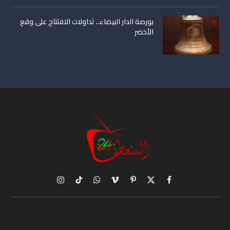
بورصة الدار البيضاء.. تداولات الافتتاح على وقع
الأخضر
X
فيسبوك
بينتيريست
فيميو
واتساب
تيكتوك
الانستغرام
(Twitter)