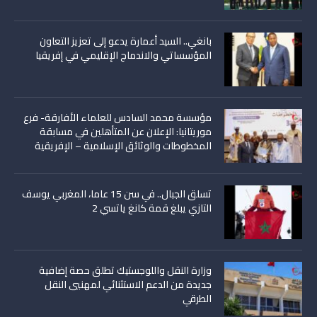
بانغي.. السيد أعمارة يدعو إلى تعزيز التعاون
المؤسساتي والاندماج الإقليمي في إفريقيا
مؤسسة محمد السادس للعلماء الأفارقة- فرع
موريتانيا: الإعلان عن المتأهلين في مسابقة
المخطوطات والوثائق الإسلامية – الإفريقية
تسلق الجبال.. في سن 15 عاما، المغربي يوسف
التازي يبلغ قمة كانغ ياتسي 2
وزارة النقل واللوجستيك تطلق حصة إضافية
جديدة من الدعم الاستثنائي لمهنيي النقل
الطرقي