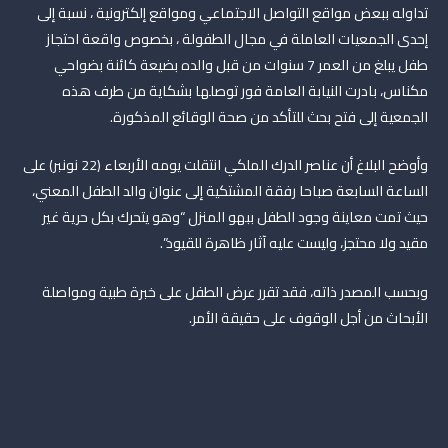
تداوله ببعض مواقع التواصل الاجتماعي ومواقع إلكترونية ، نسبة إلى
إحدى الجمعيات العاملة في مجال الطفولة ، بخصوص واقعة احتجاز
طفل يبلغ من العمر 7 سنوات من قبل والده بضيعة كائنة بضواحي
مكناس، بادرت النيابة العامة فور توصلها بشكاية من طرف هذه
الجمعية إلى فتح بحث للتأكد من صحة الوقائع المذكورة.
وأوضح البلاغ أن عناصر الدرك الملكي انتقلت يومه الأربعاء (22 نونبر) على
الساعة السابعة صباحا رفقة المشتكية إلى عنوان والد الطفل المعني،
حيث تمت معاينة وجود الطفل ببهو المنزل “وهو يتحرك بكل حرية غير
مقيد ولا محتجز، وليست عليه آثار ظاهرة للقيود”.
وبحسب المصدر ذاته، فقد تقرر عرض الطفل على خبرة طبية ومواصلة
الأبحاث من أجل الوقوف على حقيقة الأمر.