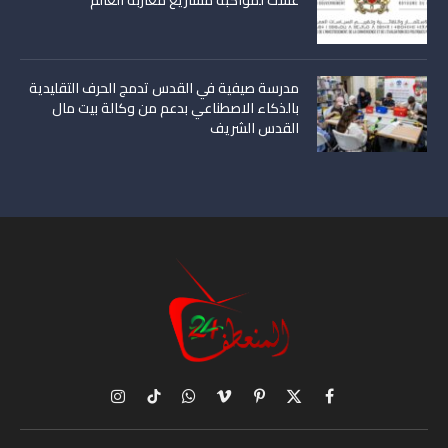
غشت لمواكبة مشاريع مغاربة العالم
مدرسة صيفية في القدس تدمج الحرف التقليدية
بالذكاء الاصطناعي بدعم من وكالة بيت مال
القدس الشريف
X
فيسبوك
بينتيريست
فيميو
واتساب
تيكتوك
الانستغرام
(Twitter)