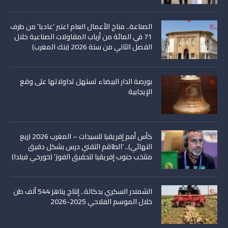
الصناعة.. مناخ الأعمال العام اعتبر ‘عاديا’ من طرف
71 في المائة من أرباب المقاولات الصناعية خلال
الفصل الثاني من سنة 2026 (بنك المغرب)
بورصة الدار البيضاء تستهل تداولاتها على وقع
الإيجابية
كأس أمم إفريقيا للسيدات – المغرب 2026 (ربع
النهائي).. ‘الطاقم التقني درس بشكل دقيق
منتخب جنوب إفريقيا لتحقيق الفوز’ (خورخي فيلدا)
الشمندر السكري بدكالة.. إنتاج يناهز 544 ألف طن
خلال الموسم الفلاحي 2025-2026