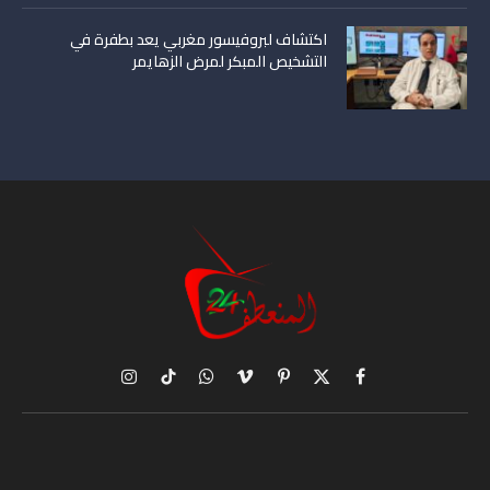
اكتشاف لبروفيسور مغربي يعد بطفرة في
التشخيص المبكر لمرض الزهايمر
X
فيسبوك
بينتيريست
فيميو
واتساب
تيكتوك
الانستغرام
(Twitter)