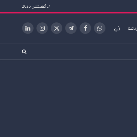
7, أغسطس 2026
ياضة
رأي
واتساب
فيسبوك
تيلقرام
X
الانستغرام
لينكدإن
(Twitter)