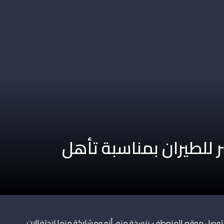
“مصر للطيران بمناسبة تأهل
، توصل موقع المنعطف، بنسخة منه، أنه ومشاركة منها لاحتفالات