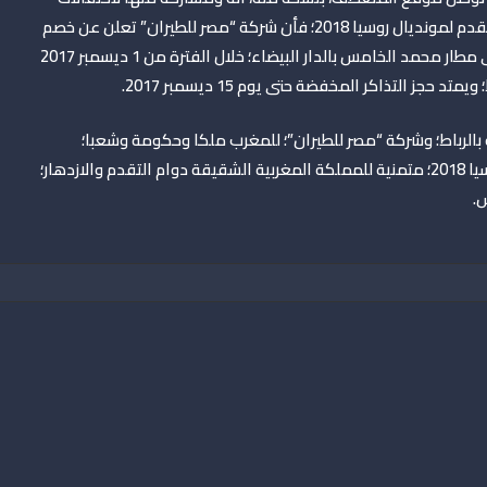
الشعب المغربي الشقيق بتأهل المنتخب المغربي لكرة القدم لمونديال روسيا 2018؛ فأن شركة “مصر للطيران” تعلن عن ‏خصم
20% على رحلات الشركة، ذهابا وإيابا، من مطار القاهرة الى مطار محمد الخامس بالدار البيضاء؛ خلال الفترة من ‏‏1 ديسمبر 2017
 بالرباط؛ وشركة “مصر للطيران”؛ للمغرب ملكا وحكومة وشعبا؛
بمناسبة تأهل المنتخب المغربي لكرة القدم لمونديال روسيا 2018؛ متمنية للمملكة المغربية الشقيقة دوام التقدم والازدهار؛
.