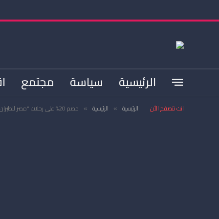
الرئيسية
سياسة
مجتمع
اق
انت تتصفح الأن
الرئيسية
الرئيسية
خصم 20% على رحلات “مصر للطيران بمناسبة تأهل المغرب لمونديال روسيا
»
»