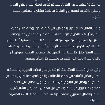
عبر فقرة “دعامات في الظل”، حيث تم تكريم زوجة الفنان صلاح الدين،
وحظي بالتكريم نفسه زوج الفنانة فاطمة وشاي، الصحافي محمد
لشهب.
واعتبر الفنان صلاح الدين بنموسى، في كلمته بحق زوجته خلال فقرة
التكريم، أن هذا التكريم هو التفاتة سابقة من نوعها في حق زوجته،
يتميز بها المهرجان عن غيره من المهرجانات المغربية، معتبرا أنها تستحق
هذا التكريم لكونها كانت سنده لأزيد من أربعين سنة، وهو ما ردت عليه
زوجة الفنان خلال كلمتها التي ألقتها على مسامع الحضور، بقولها أن
ذلك واجب الزوجة التي تتقيد به وتحسنه كل امرأة مغربية.
وفِي ختام الأمسية الافتتاحية، تم تقديم لجان تحكيم المهرجان المكلفة
باختيار أفضل الأفلام في جميع الأصناف والمواضيع، كما أعلن رسميا عن
افتتاح المهرجان من قبلهم بكل اللغات، وينتهي الحفل على أنغام
مقطوعة “لعيون عينيا” بصوت كل من الممثل المسرحي الشاب أمين
ناسور والفنان المغربي محمد الدرهم، احتفاء بالذكرى الـ 42 للمسيرة
الخضراء.