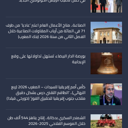
الصناعة.. مناخ الأعمال العام اعتبر ‘عاديا’ من طرف
71 في المائة من أرباب المقاولات الصناعية خلال
الفصل الثاني من سنة 2026 (بنك المغرب)
بورصة الدار البيضاء تستهل تداولاتها على وقع
الإيجابية
كأس أمم إفريقيا للسيدات – المغرب 2026 (ربع
النهائي).. ‘الطاقم التقني درس بشكل دقيق
منتخب جنوب إفريقيا لتحقيق الفوز’ (خورخي فيلدا)
الشمندر السكري بدكالة.. إنتاج يناهز 544 ألف طن
خلال الموسم الفلاحي 2025-2026