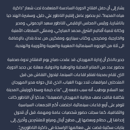
يشار إلى أن حفل افتتاح الدورة السادسة المنعقدة تحت شعار “ذاكرة
مياه المحيط”، تم بحضور عامل إقليم الناظور علي خليل، وسفيرة الهند خيا
باتاشاريا، ورئيس المجلس الإقليمي للناظور سعيد الرحموني، ومدير
وكالة تنمية أقاليم الشرق محمد المباركي، وممثلي السلطات الأمنية
والخارجية، ومخرجين، وكتاب سيناريو، ومفكرين من عدة بلدان، بالإضافة
الى ثلة من الوجوه السينمائية المغربية والعربية والأوربية والهندية.
جدير بالذكر أن إدارة المهرجان، قد عقدت صباح يوم الافتتاح ندوة صحفية
بحضور عدد من المنابر المحلية والوطنية والدولية، معلنة عن جديد الدورة،
التي تقام بمدينة تفتقر لقاعات السينما، ليتحول النقاش من قبل
المتدخلين لمرافعات تندد بهذا الغياب، الذي قال حوله مدير المهرجان
عبد السلام بوطيب، أنه سبب دفعه إلى “بناء خيمة وسط كورنيش المدينة
بتكلفة فاقت نصف ميزانية المهرجان الضعيفة”، مذكرا أن الناظور كانت
تتوفر على أربع قاعات سينمائية، احتضنت أكبر التجمعات السياسية
والثقافية، كما سجلت حضور شخصيات عامة ومهمة، قبل أن تتحول
إحداها إلى حطام وبعضها إلى مطرح أزبال ومرتع للمتشردين وأخرى إلى
بنايات سكنية قضت على معالمها الراسخة في ذاكرة الناظوريين”.