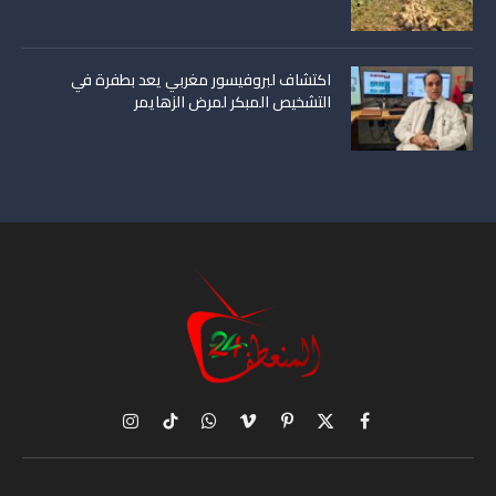
اكتشاف لبروفيسور مغربي يعد بطفرة في
التشخيص المبكر لمرض الزهايمر
X
فيسبوك
بينتيريست
فيميو
واتساب
تيكتوك
الانستغرام
(Twitter)