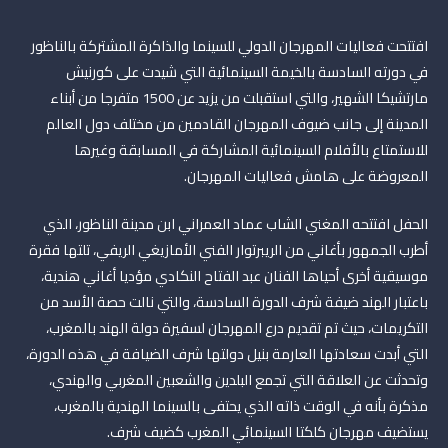
افتتحت فعاليات المهرجان الدولي للسينما والذاكرة المشتركة بالناظور
في دورته السادسة بالخيمة السينمائية التي شيدت على كورنيش
مارتشيكا الشهير، والتي استقبلت من يزيد عن 1500 متفرجا من أبناء
المدينة إلى جانب ضيوف المهرجان القادمين من مختلف دول العالم
للاستمتاع بالأفلام السينمائية المشاركة في المسابقة وغيرها
المعروضة على هامش فعاليات المهرجان.
الحفل افتتحه المغني الشاب عماد العمراني ابن مدينة الناظور، الذي
أطرب الجمهور بأغاني من الريبرتوار الفني الأمازيغي الريفي، تلتها فقرة
موسيقية أخرى أحياها الفنان عبد الفتاح النكادي مؤديا أغاني هندية،
باعتبار الهند ضيفة شرف الدورة السادسة، والتي نالت حصة الأسد من
التكريمات، حيث تم تقديم درع المهرجان لسفيرة دولة الهند بالمغرب،
التي أبدت سعادتها العارمة بنيل دولتها شرف الضيافة في هذه الدورة،
وتحدثت عن العلاقة التي تجمع البلدين والشعبين المغربي والهندي،
مذكرة بأنه في الوقت ذاته الذي يحتفى بالسينما الهندية بالمغرب،
يستضيف مهرجان كلكتا السينمائي المغرب كضيف شرف.