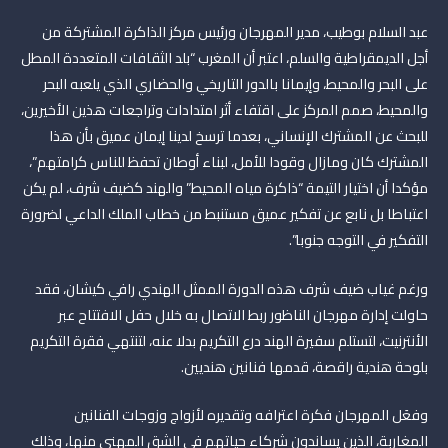
عبد السلام بوطيب، مدير المهرجان ورئيس مركز الذاكرة المشتركة من
أجل الديمقراطية والسلم، اعتبر أن المغرب “بلد الثقافات المتعددة المطل
على البحر والمحيط، وإيمانا بالدور التاريخي والحضاري الذي يلعبه البحر
والمحيط، صمم المركز على اقتفاء أثر امتدادات وتراجعات هذين الأخيرين،
للبحث عن المشترك الإنساني، بعدما ترسخ لدينا إيمان عميق بأن هذا
المشترك كان ومازال وقودا للأمل، لبناء أوطان تحفظ للناس كرامتهم”،
مؤكدا أن اختيار التيمة “ذاكرة مياه المحيط” والهند كضيف شرف، لم يكن
اعتباطا بل نابع عن تفكير عميق مستنبط من خطاب الملك الداعي لضرورة
التفكير في التوجه جنوبا”.
ورغم غياب ضيف شرف هذه الدورة الممثل الهندي رافي كيشان، فقد
حاولت إدارة مهرجان الناظور ربط الاتصال به خلال حفل الافتتاح عبر
الأنترنيت، لتستلم سفيرة الهند درع التكريم بدلا عنه، لتنتهي فقرة التكريم
بلوحة هندية راقصة، قدمها فنانين هنديين.
وفعَل المهرجان فكرة اعترافه وتقديره لأزواج وزوجات الفنانين
المغاربة، الذين يساندون شركاء حياتهم في الشق المهني منها، وذلك