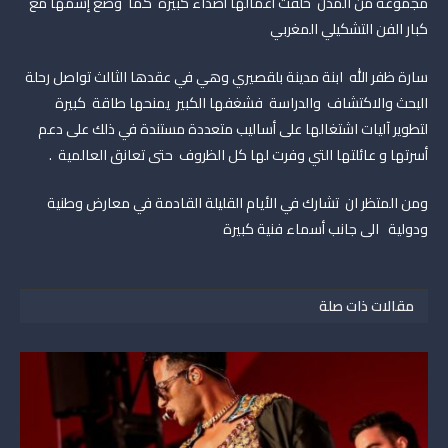
مجموعة من المدن خلفت أعمالها أصداء كبيرة كما وضع إسمها مع
كبار الفن التشكيلي المغربي
سارة ظفر الله ابنة مدينة بلقصيري وهي في عقدها الثالث تواصل رحلة
البحث والاكتشاف والدراسة فشغفها الكبير يمنحها طاقة كبيرة
لتطوير آليات اشتغالها على أساليب متعددة مستندة في ذلك على دعم
أسرتها و عائلتها التي وفرت لها كل الظروف حتى تعانق العالمية .
ومن المتظر ان تشارك في الأيام القليلة القادمة في معارض وطنية
ودولية الى جانب أسماء فنية كبيرة
مقالات ذات صلة