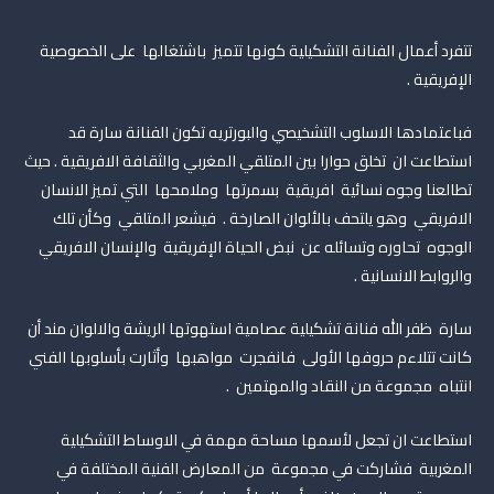
تتفرد أعمال الفنانة التشكيلية كونها تتميز باشتغالها على الخصوصية
الإفريقية .
فباعتمادها الاسلوب التشخيصي والبورتريه تكون الفنانة سارة قد
استطاعت ان تخلق حوارا بين المتلقي المغربي والثقافة الافريقية . حيث
تطالعنا وجوه نسائية افريقية بسمرتها وملامحها التي تميز الانسان
الافريقي وهو يلتحف بالألوان الصارخة . فيشعر المتلقي وكأن تلك
الوجوه تحاوره وتسائله عن نبض الحياة الإفريقية والإنسان الافريقي
والروابط الانسانية .
سارة ظفر الله فنانة تشكيلية عصامية استهوتها الريشة والالوان مند أن
كانت تتلاءم حروفها الأولى فانفجرت مواهبها وأثارت بأسلوبها الفني
انتباه مجموعة من النقاد والمهتمين .
استطاعت ان تجعل لأسمها مساحة مهمة في الاوساط التشكيلية
المغربية فشاركت في مجموعة من المعارض الفنية المختلفة في