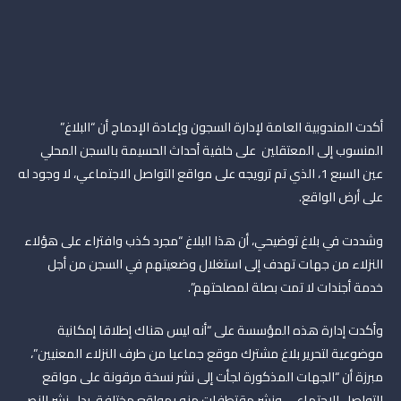
أكدت المندوبية العامة لإدارة السجون وإعادة الإدماج أن “البلاغ”
المنسوب إلى المعتقلين على خلفية أحداث الحسيمة بالسجن المحلي
عين السبع 1، الذي تم ترويجه على مواقع التواصل الاجتماعي، لا وجود له
على أرض الواقع.
وشددت في بلاغ توضيحي، أن هذا البلاغ “مجرد كذب وافتراء على هؤلاء
النزلاء من جهات تهدف إلى استغلال وضعيتهم في السجن من أجل
خدمة أجندات لا تمت بصلة لمصلحتهم”.
وأكدت إدارة هذه المؤسسة على “أنه ليس هناك إطلاقا إمكانية
موضوعية لتحرير بلاغ مشترك موقع جماعيا من طرف النزلاء المعنيين”،
مبرزة أن “الجهات المذكورة لجأت إلى نشر نسخة مرقونة على مواقع
التواصل الاجتماعي ونشر مقتطفات منه بمواقع مختلفة، بدل نشر النص