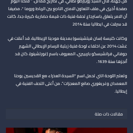
من جهته، قال السيد روبيرطو نطالي، في تصريح مماثل، ” فتحنا اليوم
صفحة أخرى في ملف التعاون الامني الناجع بين الرباط وروما “، مضيفا
أن الامر يتعلق باسترجاع تحفة فنية ذات قيمة حضارية كبيرة جدا، كانت
قد سرقت في ايطاليا سنة 2014
وكانت كنيسة (سان فيتشينسو) بمدينة مودينا الإيطالية، قد أعلنت في
غشت 2014 عن اختفاء لوحة فنية زيتية للرسام الإيطالي الشهير
جوفاني فرانشيسكو باربييري، المعروف باسم (غورتشينو)، كان قد
أنجزها سنة 1639
.
وتعتبر اللوحة التي تحمل اسم “السيدة العذراء مع القديسين يوحنا
المعمدان وغريغوري صانع المعجزات”، من أغلى التحف الفنية في
إيطاليا
.
مقالات ذات صلة