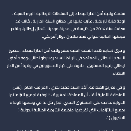
سلمت ولاية أمن الدار البيضاء إلى السلطات الايطالية ،اليوم السبت ،
لوحة فنية تاريخية ، عثرت عليها في مطلع السنة الجارية ، كانت قد
سرقت سنة 2014 من كنيسة في مدينة مودينا، شمال إيطاليا، وتقدر
قيمتها المالية بحوالي ستة ملايين دولار أمريكي
.
و جرى تسليم هذه التحفة الفنية بمقر ولاية أمن الدار البيضاء ، بحضور
السفير الايطالي المعتمد في الرباط السيد روبيرطو نطالي ،ووفد أمني
ايطالي رفيع المستوى ، علاوة على كبار المسؤولين في ولاية أمن الدار
البيضاء
.
و في تصريح للصحافة، أكد السيد حميد بحري ، المراقب العام ، رئيس
المنطقة الأمنية أنفا ، أن المملكة المغربية ، “الوفية لجميع التزاماتها
الدولية ،خاصة على المستوى الامني، تبذل كل ما في وسعها للوفاء
بجميع الالتزامات التي تفرضها منظمة الشرطة الجنائية الدولية (
الانتربول )
“.