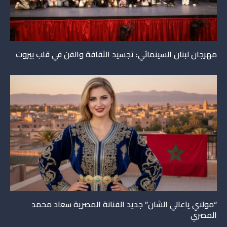
مهرجان لبنان السينمائي: تجسيد الثقافة والفن في قلب بيروت
“مولاي ياعالي الشان” جديد الفنانة المصرية سعاد محمد
المصري