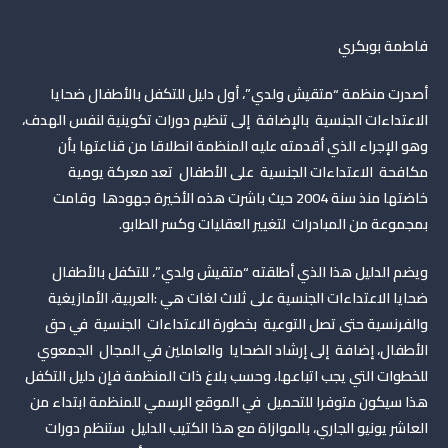
فاطمة بوبكري
أصدرت منظمة “متقيش ولدي”، أول دليل للتكفل بالأطفال ضحايا
الاعتداءات الجنسية بالإضافة إلى تنظيم دورات تكوينية لنفس الهدف،
وهو الإجراء الذي أقدمته عليه المنظمة انطلاقا من قناعتها بأن
مكافحة الاعتداءات الجنسية على الأطفال تعد معركة يومية
خاضتها منذ سنة 2004 حيث باشرت هذه الأخيرة جهودها وقامت
بمجموعة من المبادرات لتغيير العقليات وكسر الطابو.
ويضم الدليل هذا الذي أطلقته “متقيش ولدي”، للتكفل بالأطفال
ضحايا الاعتداءات الجنسية على ثلاث لغات هي :العربية، الأمازيغية
والفرنسية حتى تصل التوعية بخطورة الاعتداءات الجنسية في حق
الأطفال، إضافة إلى إرشاد الضحايا والعاملين في المجال الجمعوي
للخطوات التي يجب اتباعها، وحسب بلاغ ذات المنظمة فإن دليل التكفل
هذا سيكون متوفرا للتحميل في الموقع الرسمي للمنظمة ابتداء من
العاشر يونيو الجاري، بالموازاة مع هذا الكتيب الدليل ستنظم دورات