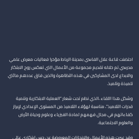
احتضنت قاعة علال الفاسي بمدينة الرباط مؤخرا فعاليات معرض علمي
مدرسي تم خلاله تقديم مجموعة من الأعمال التي تعكس روح الابتكار
والابداع لدى المشاركين في هذه التظاهرة والذين فاق عددهم مائتي
تلميذة وتلميذ.
وشكل هذا اللقاء ،الذي نظم تحت شعار “العملية الابتكارية وتنمية
قدرات التلاميذ”، مناسبة لهؤلاء التلاميذ من المستوى الإعدادي لإبراز
كفاءاتهم في مجال فهمهم لمادة الفيزياء وعلوم وحياة الأرض
والعلوم الاجتماعية.
وقد عبرت هذه الأعمال والإنجازات المعروضة عن حس ابتكاري عالي