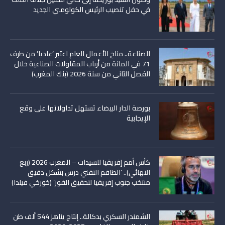
في حفل تنصيب الرئيس الكولومبي الجديد
الصناعة.. مناخ الأعمال العام اعتبر ‘عاديا’ من طرف
71 في المائة من أرباب المقاولات الصناعية خلال
الفصل الثاني من سنة 2026 (بنك المغرب)
بورصة الدار البيضاء تستهل تداولاتها على وقع
الإيجابية
كأس أمم إفريقيا للسيدات – المغرب 2026 (ربع
النهائي).. ‘الطاقم التقني درس بشكل دقيق
منتخب جنوب إفريقيا لتحقيق الفوز’ (خورخي فيلدا)
الشمندر السكري بدكالة.. إنتاج يناهز 544 ألف طن