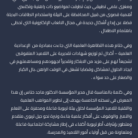
ومغزى علمي تطبيقي حيث تطرقت لمواضيع ذات راهنية وتكتسي
أهمية قصوى من قبيل المحافظة على البيئة واستخدام الطاقات البديلة
فضلا عن إبداع أشكال جديدة في مجال الالعاب الإلكترونية التي تحظى
باهتمام الاطفال .
وفي ختام هذه التظاهرة العلمية التي جاءت بمبادرة من الإعدادية
العلمية – أكدال تم توزيع شهادات تقديرية على التلاميذ المتفوقين
تشجيعاً لهم على مزيد من الابتكار وتقديراً لجهودهم ومساهمتهم في
ايجاد الحلول لمشاكل وقضايا تشغل في الوقت الراهن ،بال الكبار
والصغار على حد سواء .
وفي كلمة بالمناسبة قال مدير المؤسسة الدكتور ماجد خناس إن هذا
المعرض في نسخته الخامسة يهدف إلى تطوير المواهب العلمية
والتقنية لتلاميذ المؤسسة لخلق بيئة تربوية فاعلة ومحفزة على التعلم
والتميز. والوقوف على أفكار علمية بناءة ونيرة نحو جيل تربوي متقدم
ومتطور بإشراف أطر تربوية أكفاء في إطار مشاركة اجتماعية فاعلة
ومتعاونة من قبل أولياء أمور التلاميذ والمدرسة.