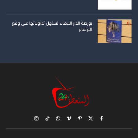
بورصة الدار البيضاء تستهل تداولاتها على وقع
الارتفاع
X
فيسبوك
بينتيريست
فيميو
واتساب
تيكتوك
الانستغرام
(Twitter)