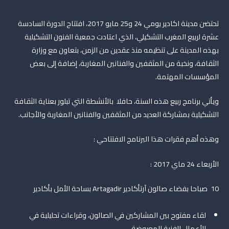
تحتضن مدينة اكادير يومي 24 و25 مايو 2017، افتتاح الدورة السادسة
عشرة لربيع المغرب التشكيلي، الذي اعتادت جمعية الفنون التشكيلية
بهذه المدينة على تنظيمه منذ عقدين من الزمن، بتعاون مع وزارة
الثقافة، ونخبة من المثقفين والفنانين المغاربة، إضافة إلى بعض
المؤسسات المهتمة.
ويأتي برنامج ربيع هذه السنة، حافلا بالأنشطة التي تبلور بعناية الثقافة
التشكيلية بمشاركة العديد من المثقفين والفنانين المغاربة والأجانب.
وهذه أهم فقرات هذا البرنامج الافتتاحي :
الأربعاء 24 ماي 2017 :
10 صباحا بفضاء صالون آرتأكادير Artagadir بساحة الأمل بأكادير
لقاء مفتوح بين المشاركين في الصالون، وقراءات تحليلية في
الأعمال الفنية المعروضة.