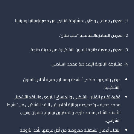
1) معرض جماعي وطني بمشاركة فنانين من مصروإسبانيا وفرنسا.
2) معرض المبادرةالتضامنية:”قلب فنان”.
3) معرض جمعية طنجة للفنون التشكيلية من مدينة طنجة.
4) مشاركة الثانوية الإعدادية محمد السادس.
عرض بالفيديو لملخص أنشطة ومسار جمعية أكادير للفنون
التشكيلية.
فقرة تكريم الفنان التشكيلي والمنسق التربوي والناقد التشكيلي
محمد خصيف، وتخصيصه بجائزة أكادير في النقد التشكيلي.من تنشيط
الأستاذ الشاعر محمد دليزة، والمطربين توفيق شقران ونجيب
الشرادي.
انتقاء أعمال تشكيلية معروضة من أجل عرضها بأحد الأروقة