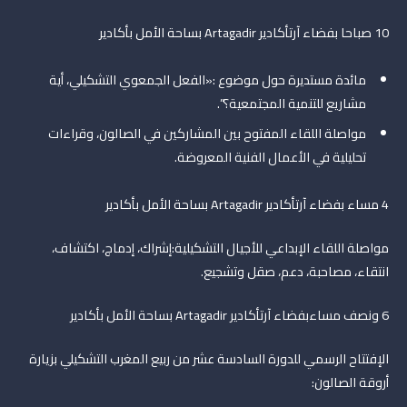
10 صباحا بفضاء آرتأكادير Artagadir بساحة الأمل بأكادير
مائدة مستديرة حول موضوع :«الفعل الجمعوي التشكيلي، أية
مشاريع للتنمية المجتمعية؟”.
مواصلة اللقاء المفتوح بين المشاركين في الصالون، وقراءات
تحليلية في الأعمال الفنية المعروضة.
4 مساء بفضاء آرتأكادير Artagadir بساحة الأمل بأكادير
مواصلة اللقاء الإبداعي للأجيال التشكيلية:إشراك، إدماج، اكتشاف،
انتقاء، مصاحبة، دعم، صقل وتشجيع.
6 ونصف مساءبفضاء آرتأكادير Artagadir بساحة الأمل بأكادير
الإفتتاح الرسمي للدورة السادسة عشر من ربيع المغرب التشكيلي بزيارة
أروقة الصالون: