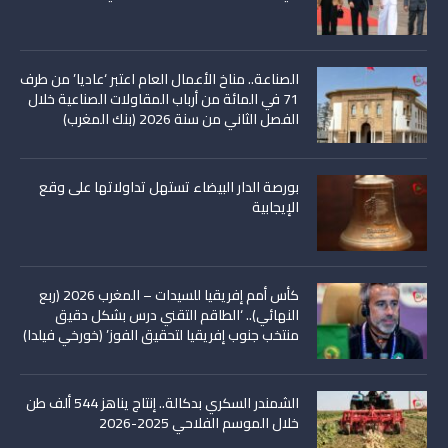
الصناعة.. مناخ الأعمال العام اعتبر ‘عاديا’ من طرف
71 في المائة من أرباب المقاولات الصناعية خلال
الفصل الثاني من سنة 2026 (بنك المغرب)
بورصة الدار البيضاء تستهل تداولاتها على وقع
الإيجابية
كأس أمم إفريقيا للسيدات – المغرب 2026 (ربع
النهائي).. ‘الطاقم التقني درس بشكل دقيق
منتخب جنوب إفريقيا لتحقيق الفوز’ (خورخي فيلدا)
الشمندر السكري بدكالة.. إنتاج يناهز 544 ألف طن
خلال الموسم الفلاحي 2025-2026