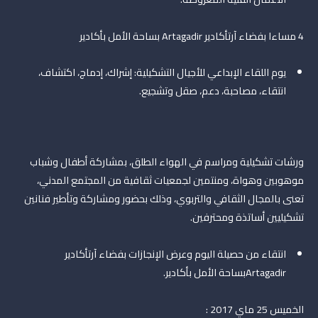
4 مساءا بفضاء آرتأكادير Artagadir بساحة الأمل بأكادير
يوم اللقاء الإبداعي للأجيال التشكيلية: إشراك، إدماج، اكتشاف،
انتقاء، مصاحبة، دعم، صقل وتشجيع.
ورشات تشكيلية ومراسم في الهواء الطلق، بمشاركة أطفال وشباب
موهوبين وهواة، ومنتمين لجمعيات ثقافية من المجتمع المدني،
تعنى بالمجال الثقافي والتربوي، وذلك بحضور ومشاركة وتأطير فنانين
تشكيليين أساتذة ومحترفين.
انتقاء من حصيلة اليوم وعرض الإنجازات بفضاء آرتأكادير
Artagadirبساحة الأمل بأكادير.
الخميس 25 ماي 2017 :