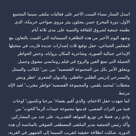
اسدل الستار مساء السبت الأخير على فعاليات ملتقى سينما المجتمع
الأول، دورة المخرج حسن بنجلون ببئر مزوي ضواحي خريبكة، الذي
نظمته جمعية لشروق للثقافة والتنمية على مدى ثلاثة أيام.
وشهد اليوم الأخير من هذه التظاهرة السينمائية التي اقميت بالتعاون مع
المجلس الجماعي، حفل توقيع ثلاث إصدارات جديدة قاربت في متخيلها
الإبداعي جمالية الصورة، وشاعرية المكان بزواياه، وحس الخواطر
الجميلة التي تمتع العين والروح في فيلم رومانسي مشوق وجميل.
ويتعلق الأمر بكل من المجموعة القصصية” بين..بين” للكاتب والممثل
والمسرحي إدريس الطلبي حافظي، والديوان الشعري “عطر ونبض
محطات” لمحمد بلقس، والمجموعة القصصية”خواطر مغترب” لعبد الإله
مرتبط.
كما شهدت حفل الاختتام، والذي أقيم بفضاء” مرحبا ونكسون” لوحات
فنية من التراث الشعبي، قدمتها مجموعة عبيدات الرما”الخوت” من
وادي زم، فضلا عن توزيع الشواهد التقديرية، على عدد من المشاركين.
وأكد رئيس الجمعية مدير الملتقى المصطفى الصوفي بالمناسبة أن هذه
الدورة، شكلت انطلاقة حقيقية لتقريب السينما إلى الجمهور في القرية،