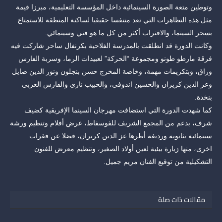
وتوطين متعة الصورة السينمائية داخل المؤسسة التعليمية، مبرزا قيمة
مثل هذه التظاهرات التي تعد متنفسا حقيقيا لساكنة المنطقة للاستمتاع
بسحر السينما، والاقتراب أكثر من كل ما هو فني وسينمائي.
وكانت الدورة قد انطلقت بالمدرسة الفلاحية بكرنفال ساحر شاركت فيه
فرقة مارطو طونو ومجموعة “الحركة” لعبيدات الرما، وسربة الفارس
وراق، وبتكريمات مهمة، وخاصة المخرج حسن بنجلون ونور الدين صايل
وعز الدين كريران والحسين اندوفي، والحبيب ناري والفارس العربي
بنخدة.
كما شهدت الدورة التي استضافت مهرجان السينما الإفريقية كضيف
شرف، بدعم من المجمع الشريف للفوسفاط، عرض أفلام وتنظيم ورشة
سينمائية بثانوية ورديغة أطرها عز الدين كريران، فضلا عن فقرات
اخرى، منها زيارة بيئية لعين أولاد الصغير، وتنظيم معرض للفنون
التشكيلية من توقيع الفنان مريم جميل.
مقالات ذات صلة